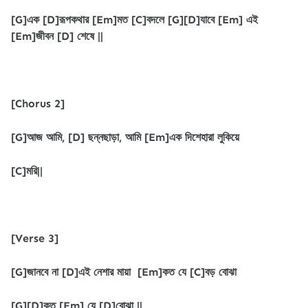
[G]এক [D]রূপকথার [Em]মত [C]বদলে [G][D]যাবে [Em] এই
[Em]জীবন [D] শেষে ||
[Chorus 2]
[G]আজ আমি, [D] ছন্নছাড়া, আমি [Em]এক দিশেহারা লুকিয়ে
[C]মরি||
[Verse 3]
[G]জানবে না [D]এই নেশার মায়া [Em]কত যে [C]বড় বোঝা
[G][D]কত [Em] যে [D]বোঝা ||