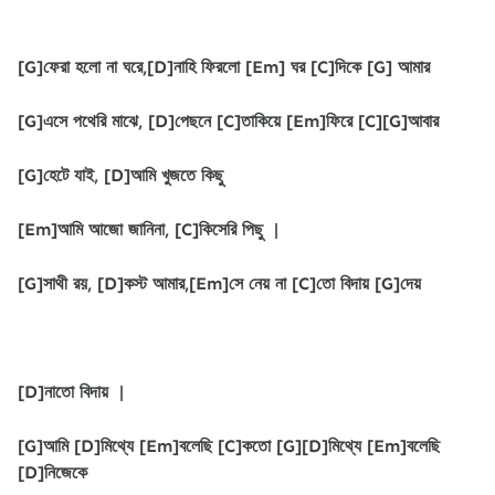
[G]ফেরা হলো না ঘরে,[D]নাহি ফিরলো [Em] ঘর [C]দিকে [G] আমার
[G]এসে পথেরি মাঝে, [D]পেছনে [C]তাকিয়ে [Em]ফিরে [C][G]আবার
[G]হেটে যাই, [D]আমি খুজতে কিছু
[Em]আমি আজো জানিনা, [C]কিসেরি পিছু |
[G]সাথী রয়, [D]কস্ট আমার,[Em]সে নেয় না [C]তো বিদায় [G]দেয়
[D]নাতো বিদায় |
[G]আমি [D]মিথ্যে [Em]বলেছি [C]কতো [G][D]মিথ্যে [Em]বলেছি
[D]নিজেকে