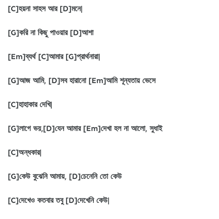
[C]হয়না সাহস আর [D]মনে|
[G]করি না কিছু পাওয়ার [D]আশা
[Em]ব্যর্থ [C]আমার [G]প্রার্থনারা|
[G]আজ আমি, [D]সব হারানো [Em]আমি শূন্যতায় ভেসে
[C]হাহাকার দেখি|
[G]লাগে ভয়,[D]যেন আমার [Em]দেখা হল না আলো, সুধাই
[C]অন্ধকার|
[G]কেউ বুঝেনি আমায়, [D]চেনেনি তো কেউ
[C]দেখেও কতবার তবু [D]দেখেনি কেউ|