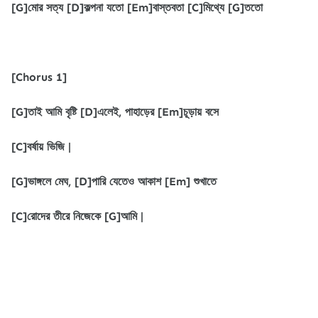
[G]মোর সত্য [D]কল্পনা যতো [Em]বাস্তবতা [C]মিথ্যে [G]ততো
[Chorus 1]
[G]তাই আমি বৃষ্টি [D]এলেই, পাহাড়ের [Em]চূড়ায় বসে
[C]বর্ষায় ভিজি |
[G]ভাঙ্গলে মেঘ, [D]পারি যেতেও আকাশ [Em] শুখাতে
[C]রোদের তীরে নিজেকে [G]আমি |