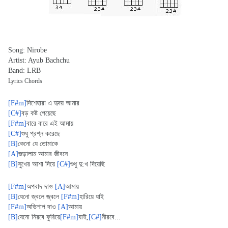
Song: Nirobe
Artist: Ayub Bachchu
Band: LRB
Lyrics Chords
[F#m]
দিশেহারা এ হৃদয় আমার
[C#]
বড় কষ্ট পেয়েছে
[F#m]
বারে বারে এই আমায়
[C#]
শুধু ‌প্রশ্ন ‌‌করেছে
[B]
কেনো যে তোমাকে
[A]
জড়ালাম আমার জীবনে
[B]
সুখের আশা দিয়ে 
[C#]
শুধু দু:খ দিয়েছি
[F#m]
অপবাদ দাও 
[A]
আমায়
[B]
যেনো জ্বলে জ্বলে 
[F#m]
হারিয়ে যাই
[F#m]
অভিশাপ দাও 
[A]
আমায়
[B]
যেনো নিরবে ফুরিয়ে
[F#m]
যাই,
[C#]
নীরবে...