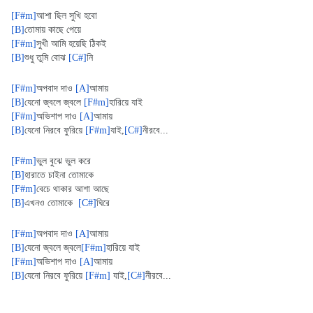
[F#m]
আশা ছিল সুখি হবো
[B]
তোমায় কাছে পেয়ে
[F#m]
সুখী আমি হয়েছি ঠিকই
[B]
শুধু তুমি বোঝ 
[C#]
নি
[F#m]
অপবাদ দাও 
[A]
আমায়
[B]
যেনো জ্বলে জ্বলে 
[F#m]
হারিয়ে যাই
[F#m]
অভিশাপ দাও 
[A]
আমায়
[B]
যেনো নিরবে ফুরিয়ে 
[F#m]
যাই,
[C#]
নীরবে...
[F#m]
ভুল বুঝে ভুল করে
[B]
হারাতে চাইনা তোমাকে
[F#m]
বেচে থাকার আশা আছে
[B]
এখনও তোমাকে  
[C#]
ঘিরে
[F#m]
অপবাদ দাও 
[A]
আমায়
[B]
যেনো জ্বলে জ্বলে
[F#m]
হারিয়ে যাই
[F#m]
অভিশাপ দাও 
[A]
আমায়
[B]
যেনো নিরবে ফুরিয়ে 
[F#m]
 যাই,
[C#]
নীরবে...